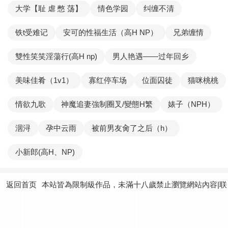
大学【耻 虐 憋 荡】
情色学园
纠缠不清
铁t受难记
安可的性福生活（高H NP）
兄弟缠情
雙性笑笑淫蕩行(高H np)
男人艳遇——过年回乡
美味佳肴（1v1）
寡红停车场
位面囚徒
猫咪桃桃
情欲九歌
神魔追妻強制圈叉/變態H繁
婊子（NPH）
洇浔
孕中云雨
被前男友肏了之后（h）
小新郎(高H、NP)
返回首页
本站皆為限制級作品，未滿十八歲禁止瀏覽網站內容|联
系我们：
yundtjoey24@gmail.com
|