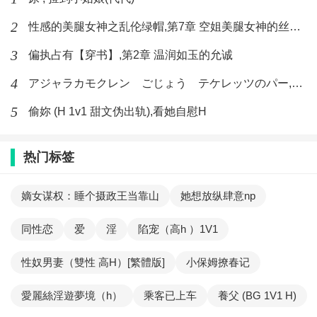
2
性感的美腿女神之乱伦绿帽,第7章 空姐美腿女神的丝袜足交
3
偏执占有【穿书】,第2章 温润如玉的允诚
4
アジャラカモクレン ごじょう テケレッツのパー,【No. 42 Rube Goldberg Machine】十四
5
偷妳 (H 1v1 甜文伪出轨),看她自慰H
热门标签
嫡女谋权：睡个摄政王当靠山
她想放纵肆意np
同性恋
爱
淫
陷宠（高h ）1V1
性奴男妻（雙性 高H）[繁體版]
小保姆撩春记
愛麗絲淫遊夢境（h）
乘客已上车
養父 (BG 1V1 H)