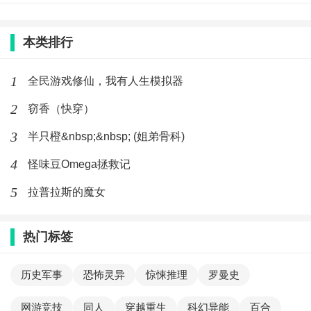
本类排行
1
全民游戏修仙，我有人生模拟器
2
窃香（快穿）
3
半只橙&nbsp;&nbsp; (姐弟骨科)
4
怪味豆Omega拯救记
5
拉普拉斯的魔女
热门标签
历史军事
恐怖灵异
惊悚推理
罗曼史
网游竞技
同人
穿越重生
科幻异能
百合